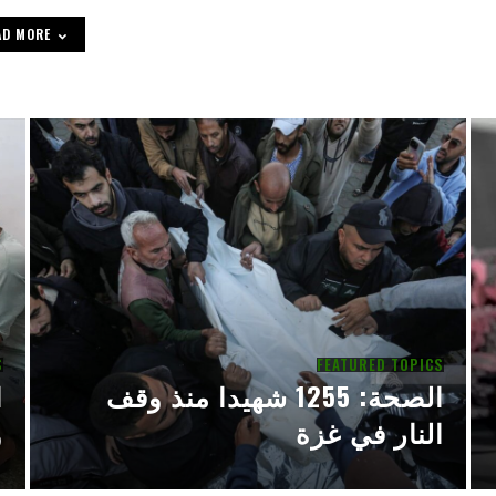
AD MORE
S
FEATURED TOPICS
الصحة: 1255 شهيدا منذ وقف
النار في غزة
و