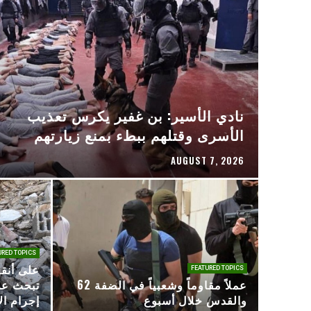
نادي الأسير: بن غفير يكرس تعذيب
الأسرى وقتلهم ببطء بمنع زيارتهم
AUGUST 7, 2026
URED TOPICS
على أنق
FEATURED TOPICS
62 عملاً مقاوماً وشعبياً في الضفة
تبحث عن
والقدس خلال أسبوع
إجرام ال