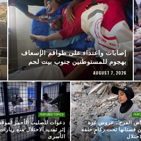
إصابات واعتداء على طواقم الإسعاف
ا
بهجوم للمستوطنين جنوب بيت لحم
ا
6
AUGUST 7, 2026
FEATURED TOPICS
FEAT
اض الفرح.. عروس غزة
دعوات للصليب الأحمر لموق
 فستانها تحت ركامٍ خلفه
إثر تمديد الاحتلال منع زيارات
احتلال
الأسرى