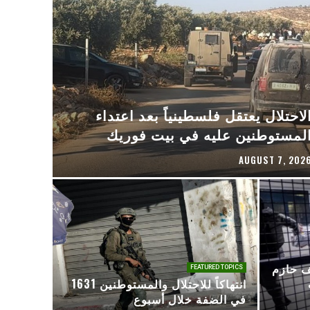
لاحتلال يعتقل فلسطينياً بعد اعتداء
لمستوطنين عليه في بيت فوريك
AUGUST 7, 202
ف حازم
FEATURED TOPICS
1631 انتهاكاً للاحتلال والمستوطنين
في الضفة خلال أسبوع